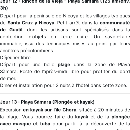
Jour 12 : Rincón de la Vieja - Playa Sàmara (125 km/env.
3h)
Départ pour la péninsule de Nicoya et les villages typiques
de
Santa Cruz y Nicoya
. Petit arrêt dans la
communaut
de Guatil
, dont les artisans sont spécialisés dans la
confection d’objets en terre cuite. Un savoir-faire
immuable, issu des techniques mises au point par leurs
ancêtres précolombiens.
Déjeuner libre.
Départ pour une belle
plage
dans la zone de Play
Sàmara. Reste de l’après-midi libre pour profiter du bord
de mer.
Dîner et installation pour 3 nuits à l’hôtel dans cette zone.
Jour 13 : Playa Sàmara (Plongée et kayak)
Excursion
en kayak sur
l’
île Chora
, située à 20 minutes d
la plage. Vous pourrez faire du
kayak
et de la
plongée
avec masque et tuba
pour partir à la découverte de l