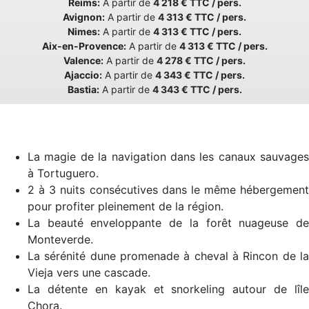
Reims:
A partir de
4 218 € TTC / pers.
Avignon:
A partir de
4 313 € TTC / pers.
Nimes:
A partir de
4 313 € TTC / pers.
Aix-en-Provence:
A partir de
4 313 € TTC / pers.
Valence:
A partir de
4 278 € TTC / pers.
Ajaccio:
A partir de
4 343 € TTC / pers.
Bastia:
A partir de
4 343 € TTC / pers.
La magie de la navigation dans les canaux sauvages
à Tortuguero.
2 à 3 nuits consécutives dans le même hébergement
pour profiter pleinement de la région.
La beauté enveloppante de la forêt nuageuse de
Monteverde.
La sérénité dune promenade à cheval à Rincon de la
Vieja vers une cascade.
La détente en kayak et snorkeling autour de lîle
Chora.